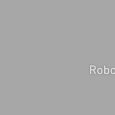
ثينكRoboThink