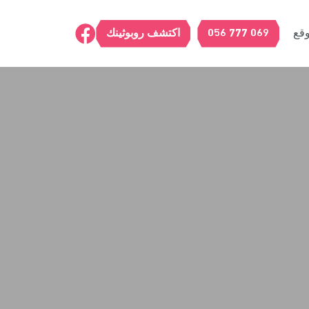
قع
069 777 056
اكتشف روبوثينك