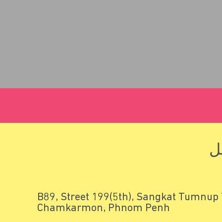
ل
#B89, Street 199(5th), Sangkat Tumnup
Chamkarmon, Phnom Penh